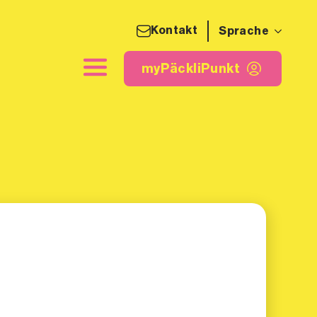
Kontakt
Sprache
detikette
myPäckliPunkt
myPäckliPunkt