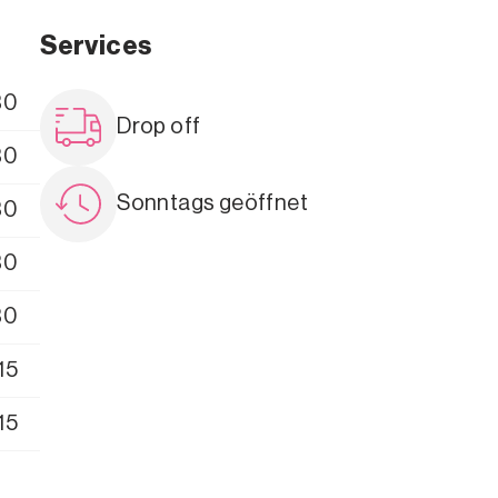
Services
30
Drop off
30
Sonntags geöffnet
30
30
30
15
15