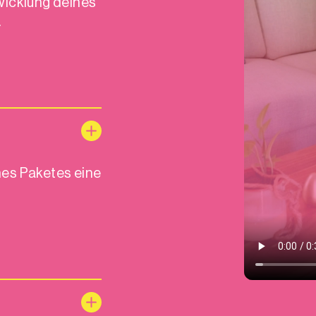
wicklung deines
.
nes Paketes eine