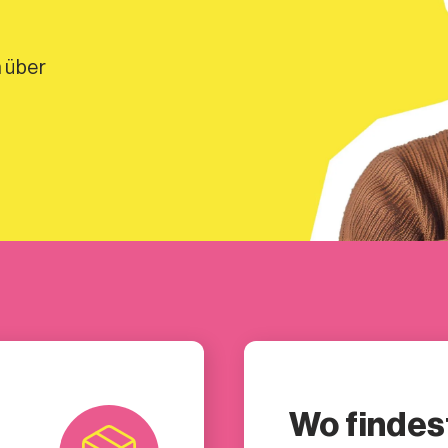
 über
Wo findes