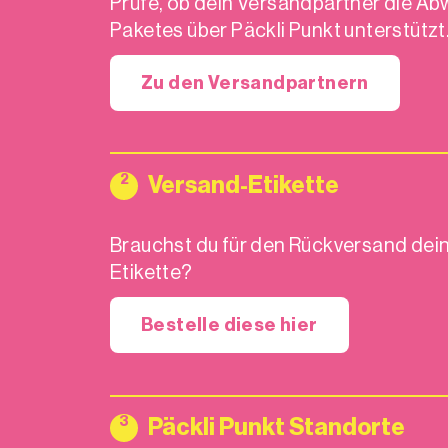
Prüfe, ob dein Versandpartner die Ab
Paketes über Päckli Punkt unterstützt
Zu den Versandpartnern
2
Versand-Etikette
Brauchst du für den Rückversand dei
Etikette?
Bestelle diese hier
3
Päckli Punkt Standorte