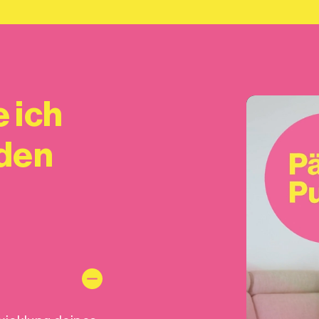
 ich
 den