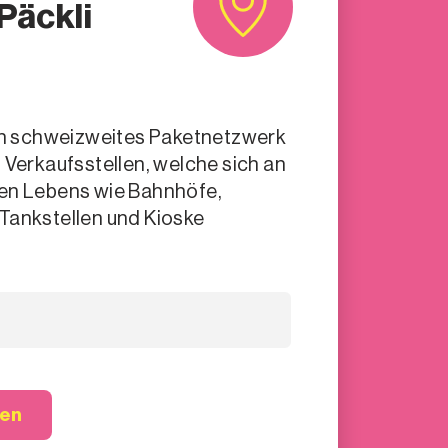
Päckli
ein schweizweites Paketnetzwerk
0 Verkaufsstellen, welche sich an
hen Lebens wie Bahnhöfe,
Tankstellen und Kioske
hen