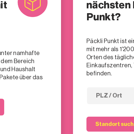
it
nächsten 
Punkt?
Päckli Punkt ist 
mit mehr als 1'20
unter namhafte
Orten des täglic
 dem Bereich
Einkaufszentren, 
 und Haushalt
befinden.
Pakete über das
Geolocation
Geolokalisierung
Standort suc