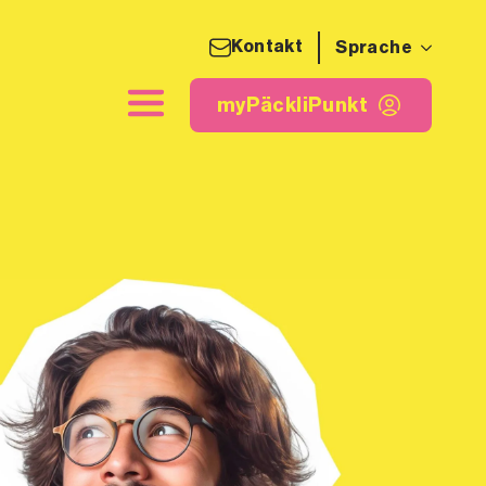
Kontakt
Sprache
detikette
myPäckliPunkt
myPäckliPunkt