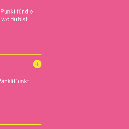
Punkt für die
 wo du bist.
äckli Punkt
r