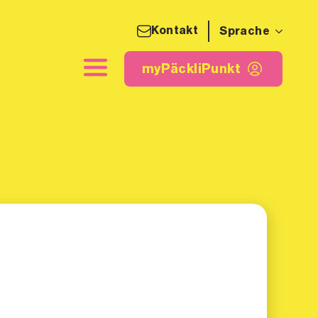
Kontakt
Sprache
detikette
myPäckliPunkt
myPäckliPunkt