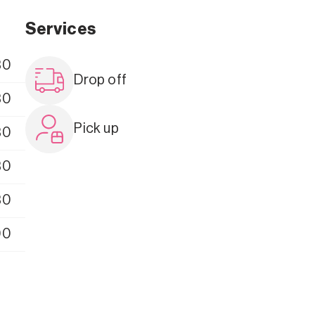
Services
30
Drop off
30
Pick up
30
30
30
00