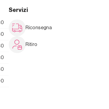
Servizi
30
Riconsegna
30
Ritiro
30
30
30
00