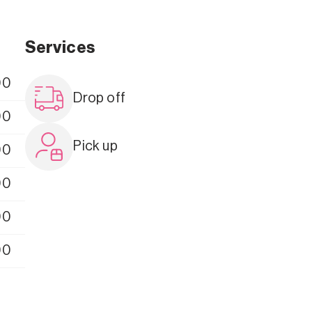
Services
00
Drop off
00
Pick up
00
00
00
00