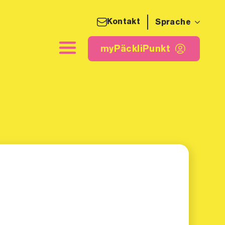
Kontakt
Sprache
detikette
myPäckliPunkt
myPäckliPunkt