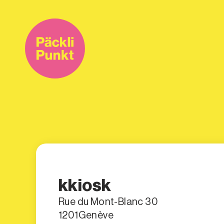
Päckli Punkt – So geht’s
Ve
Päckli Punkt – So ge
Versandpartner
Standortsuche
Paketverfolgun
Versandetikette
kkiosk
Rue du Mont-Blanc 30
1201
Genève