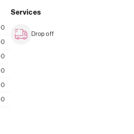
Services
00
Drop off
00
00
00
00
00