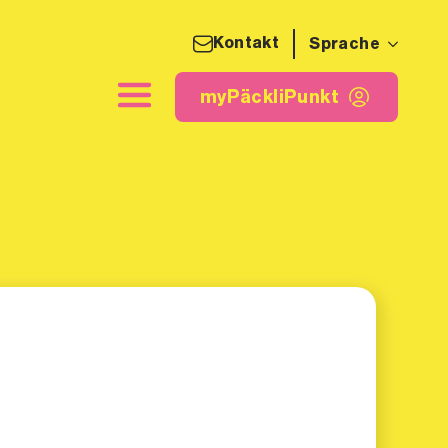
Kontakt
Sprache
detikette
myPäckliPunkt
myPäckliPunkt