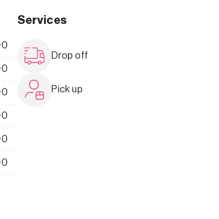
Services
00
Drop off
00
Pick up
00
00
00
00