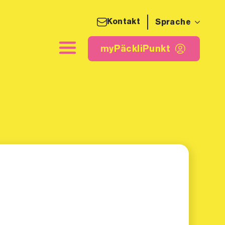
Kontakt
Sprache
detikette
myPäckliPunkt
myPäckliPunkt