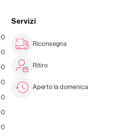
Servizi
00
Riconsegna
00
Ritiro
00
00
Aperto la domenica
00
00
00