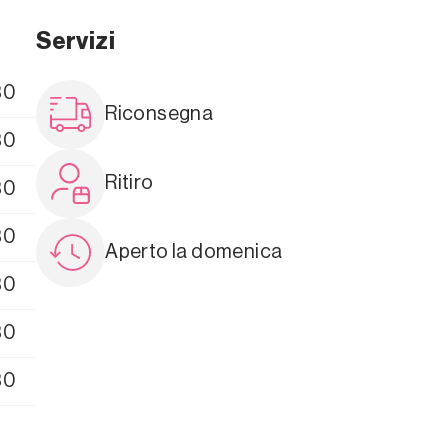
Servizi
30
Riconsegna
30
Ritiro
30
30
Aperto la domenica
30
30
30