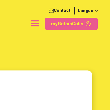
Contact
Langue
quette d'expédition
myRelaisColis
myRelaisColis