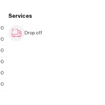
Services
00
Drop off
00
00
00
00
00