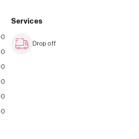
Services
00
Drop off
00
00
00
00
00