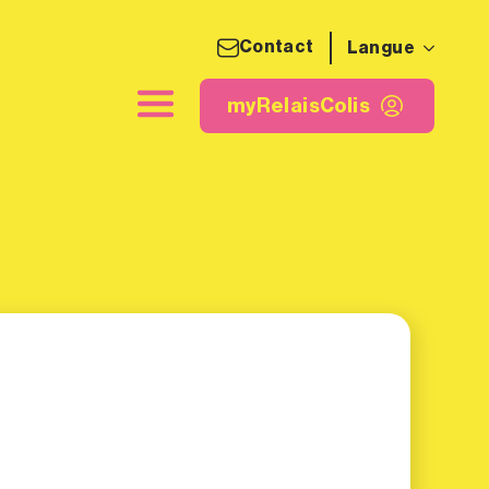
Contact
Langue
quette d'expédition
myRelaisColis
myRelaisColis