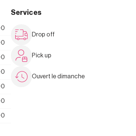
Services
00
Drop off
00
Pick up
00
00
Ouvert le dimanche
00
00
00