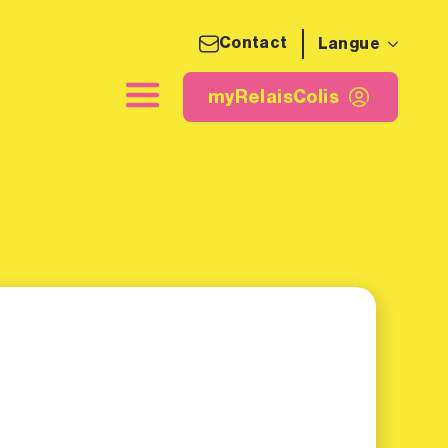
Contact
Langue
quette d'expédition
myRelaisColis
myRelaisColis