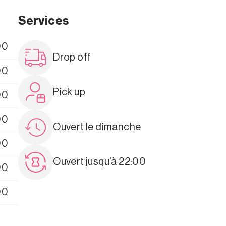
Services
00
Drop off
00
Pick up
00
00
Ouvert le dimanche
00
Ouvert jusqu'à 22:00
00
00