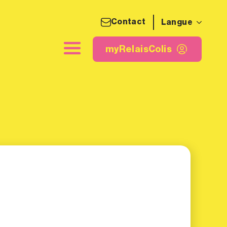
Contact
Langue
quette d'expédition
myRelaisColis
myRelaisColis